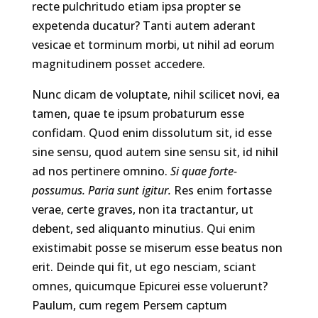
recte pulchritudo etiam ipsa propter se
expetenda ducatur? Tanti autem aderant
vesicae et torminum morbi, ut nihil ad eorum
magnitudinem posset accedere.
Nunc dicam de voluptate, nihil scilicet novi, ea
tamen, quae te ipsum probaturum esse
confidam. Quod enim dissolutum sit, id esse
sine sensu, quod autem sine sensu sit, id nihil
ad nos pertinere omnino.
Si quae forte-
possumus.
Paria sunt igitur.
Res enim fortasse
verae, certe graves, non ita tractantur, ut
debent, sed aliquanto minutius. Qui enim
existimabit posse se miserum esse beatus non
erit. Deinde qui fit, ut ego nesciam, sciant
omnes, quicumque Epicurei esse voluerunt?
Paulum, cum regem Persem captum