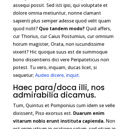
assequi possit. Sed isti ipsi, qui voluptate et
dolore omnia metiuntur, nonne clamant
sapienti plus semper adesse quod velit quam
quod nolit?
Quo tandem modo?
Quid affers,
cur Thorius, cur Caius Postumius, cur omnium
horum magister, Orata, non iucundissime
vixerit? Hic quoque suus est de summoque
bono dissentiens dici vere Peripateticus non
potest. Tu vero, inquam, ducas licet, si
sequetur;
Audeo dicere, inquit.
Haec para/doca illi, nos
admirabilia dicamus.
Tum, Quintus et Pomponius cum idem se velle
dixissent, Piso exorsus est.
Duarum enim
vitarum nobis erunt instituta capienda.
Non
est enim vitium in oratione solum, sed etiam in