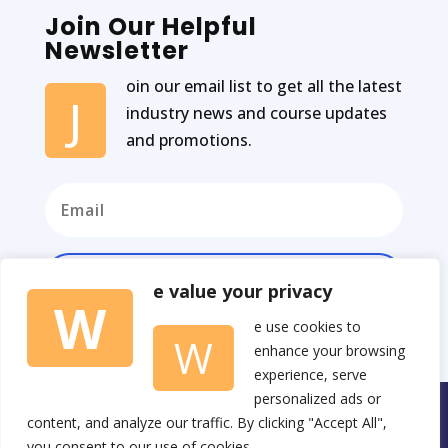
Join Our Helpful
Newsletter
oin our email list to get all the latest
J
industry news and course updates
and promotions.
Subscribe
e value your privacy
W
e use cookies to
W
enhance your browsing
experience, serve
personalized ads or
Copyright © 2026 Made by Coolabulla.com
content, and analyze our traffic. By clicking "Accept All",
you consent to our use of cookies.