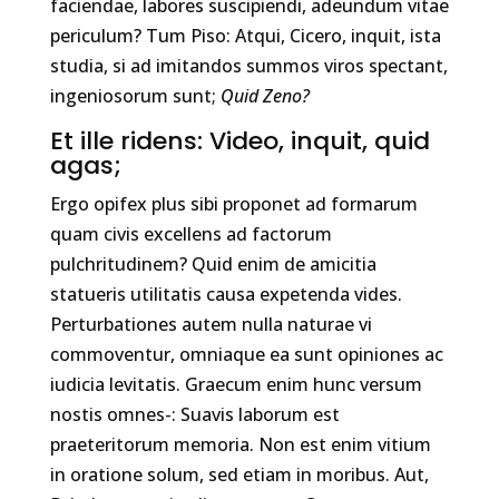
faciendae, labores suscipiendi, adeundum vitae
periculum? Tum Piso: Atqui, Cicero, inquit, ista
studia, si ad imitandos summos viros spectant,
ingeniosorum sunt;
Quid Zeno?
Et ille ridens: Video, inquit, quid
agas;
Ergo opifex plus sibi proponet ad formarum
quam civis excellens ad factorum
pulchritudinem? Quid enim de amicitia
statueris utilitatis causa expetenda vides.
Perturbationes autem nulla naturae vi
commoventur, omniaque ea sunt opiniones ac
iudicia levitatis. Graecum enim hunc versum
nostis omnes-: Suavis laborum est
praeteritorum memoria. Non est enim vitium
in oratione solum, sed etiam in moribus. Aut,