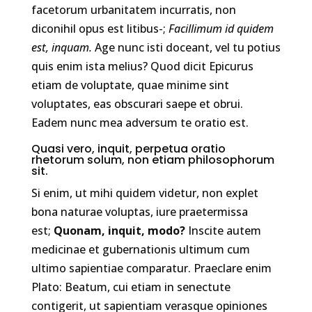
facetorum urbanitatem incurratis, non
diconihil opus est litibus-;
Facillimum id quidem
est, inquam.
Age nunc isti doceant, vel tu potius
quis enim ista melius? Quod dicit Epicurus
etiam de voluptate, quae minime sint
voluptates, eas obscurari saepe et obrui.
Eadem nunc mea adversum te oratio est.
Quasi vero, inquit, perpetua oratio
rhetorum solum, non etiam philosophorum
sit.
Si enim, ut mihi quidem videtur, non explet
bona naturae voluptas, iure praetermissa
est;
Quonam, inquit, modo?
Inscite autem
medicinae et gubernationis ultimum cum
ultimo sapientiae comparatur. Praeclare enim
Plato: Beatum, cui etiam in senectute
contigerit, ut sapientiam verasque opiniones