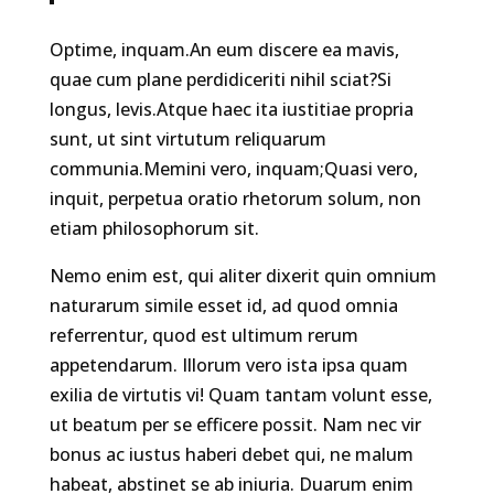
Optime, inquam.An eum discere ea mavis,
quae cum plane perdidiceriti nihil sciat?Si
longus, levis.Atque haec ita iustitiae propria
sunt, ut sint virtutum reliquarum
communia.Memini vero, inquam;Quasi vero,
inquit, perpetua oratio rhetorum solum, non
etiam philosophorum sit.
Nemo enim est, qui aliter dixerit quin omnium
naturarum simile esset id, ad quod omnia
referrentur, quod est ultimum rerum
appetendarum. Illorum vero ista ipsa quam
exilia de virtutis vi! Quam tantam volunt esse,
ut beatum per se efficere possit. Nam nec vir
bonus ac iustus haberi debet qui, ne malum
habeat, abstinet se ab iniuria. Duarum enim