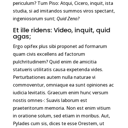
periculum? Tum Piso: Atqui, Cicero, inquit, ista
studia, si ad imitandos summos viros spectant,
ingeniosorum sunt;
Quid Zeno?
Et ille ridens: Video, inquit, quid
agas;
Ergo opifex plus sibi proponet ad formarum
quam civis excellens ad factorum
pulchritudinem? Quid enim de amicitia
statueris utilitatis causa expetenda vides.
Perturbationes autem nulla naturae vi
commoventur, omniaque ea sunt opiniones ac
iudicia levitatis. Graecum enim hunc versum
nostis omnes-: Suavis laborum est
praeteritorum memoria. Non est enim vitium
in oratione solum, sed etiam in moribus. Aut,
Pylades cum sis, dices te esse Orestem, ut