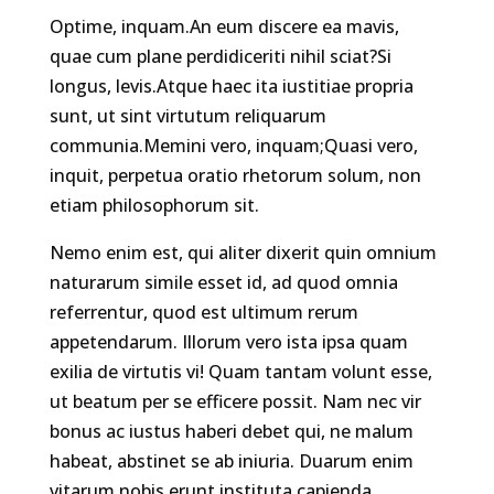
Optime, inquam.An eum discere ea mavis,
quae cum plane perdidiceriti nihil sciat?Si
longus, levis.Atque haec ita iustitiae propria
sunt, ut sint virtutum reliquarum
communia.Memini vero, inquam;Quasi vero,
inquit, perpetua oratio rhetorum solum, non
etiam philosophorum sit.
Nemo enim est, qui aliter dixerit quin omnium
naturarum simile esset id, ad quod omnia
referrentur, quod est ultimum rerum
appetendarum. Illorum vero ista ipsa quam
exilia de virtutis vi! Quam tantam volunt esse,
ut beatum per se efficere possit. Nam nec vir
bonus ac iustus haberi debet qui, ne malum
habeat, abstinet se ab iniuria. Duarum enim
vitarum nobis erunt instituta capienda.