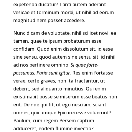
expetenda ducatur? Tanti autem aderant
vesicae et torminum morbi, ut nihil ad eorum
magnitudinem posset accedere.
Nunc dicam de voluptate, nihil scilicet novi, ea
tamen, quae te ipsum probaturum esse
confidam. Quod enim dissolutum sit, id esse
sine sensu, quod autem sine sensu sit, id nihil
ad nos pertinere omnino.
Si quae forte-
possumus.
Paria sunt igitur.
Res enim fortasse
verae, certe graves, non ita tractantur, ut
debent, sed aliquanto minutius. Qui enim
existimabit posse se miserum esse beatus non
erit. Deinde qui fit, ut ego nesciam, sciant
omnes, quicumque Epicurei esse voluerunt?
Paulum, cum regem Persem captum
adduceret, eodem flumine invectio?