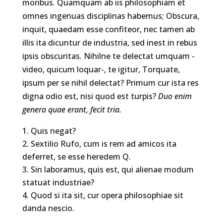
moribus. Quamquam ab iis philosophiam et
omnes ingenuas disciplinas habemus; Obscura,
inquit, quaedam esse confiteor, nec tamen ab
illis ita dicuntur de industria, sed inest in rebus
ipsis obscuritas. Nihilne te delectat umquam -
video, quicum loquar-, te igitur, Torquate,
ipsum per se nihil delectat? Primum cur ista res
digna odio est, nisi quod est turpis?
Duo enim
genera quae erant, fecit tria.
Quis negat?
Sextilio Rufo, cum is rem ad amicos ita
deferret, se esse heredem Q.
Sin laboramus, quis est, qui alienae modum
statuat industriae?
Quod si ita sit, cur opera philosophiae sit
danda nescio.