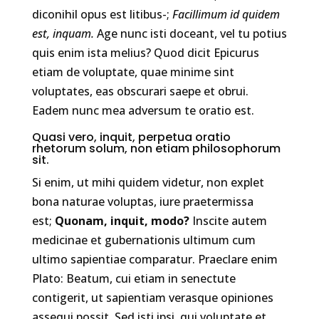
diconihil opus est litibus-;
Facillimum id quidem
est, inquam.
Age nunc isti doceant, vel tu potius
quis enim ista melius? Quod dicit Epicurus
etiam de voluptate, quae minime sint
voluptates, eas obscurari saepe et obrui.
Eadem nunc mea adversum te oratio est.
Quasi vero, inquit, perpetua oratio
rhetorum solum, non etiam philosophorum
sit.
Si enim, ut mihi quidem videtur, non explet
bona naturae voluptas, iure praetermissa
est;
Quonam, inquit, modo?
Inscite autem
medicinae et gubernationis ultimum cum
ultimo sapientiae comparatur. Praeclare enim
Plato: Beatum, cui etiam in senectute
contigerit, ut sapientiam verasque opiniones
assequi possit. Sed isti ipsi, qui voluptate et