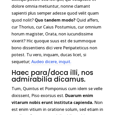
dolore omnia metiuntur, nonne clamant
sapienti plus semper adesse quod velit quam
quod nolit?
Quo tandem modo?
Quid affers,
cur Thorius, cur Caius Postumius, cur omnium
horum magister, Orata, non iucundissime
vixerit? Hic quoque suus est de summoque
bono dissentiens dici vere Peripateticus non
potest. Tu vero, inquam, ducas licet, si
sequetur;
Audeo dicere, inquit.
Haec para/doca illi, nos
admirabilia dicamus.
Tum, Quintus et Pomponius cum idem se velle
dixissent, Piso exorsus est.
Duarum enim
vitarum nobis erunt instituta capienda.
Non
est enim vitium in oratione solum, sed etiam in